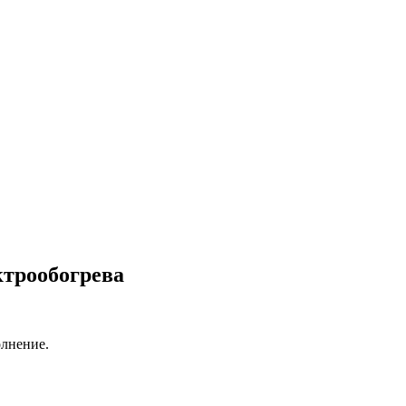
трообогрева
олнение.