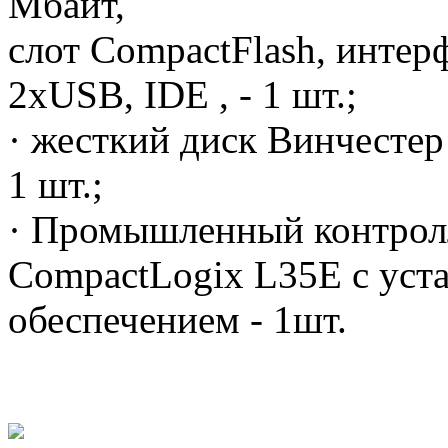
Mбайт,
слот СompactFlash, инте
2xUSB, IDE , - 1 шт.;
· жесткий диск Винчесте
1 шт.;
· Промышленный контролл
CompactLogix L35E с уст
обеспечением - 1шт.