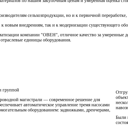
 материалов по нашим закупочным ценам и умеренная оценка ст
оизводителям сельхозпродукции, но и к первичной переработке,
 к новым внедрениям, так и к модернизации существующего обо
атизации компании "ОВЕН", отличное качество за умеренные де
е отраслевые единицы оборудования.
 и группой
Отгру
объек
проводной магистрали — современное решение для
неско
беспечивает автоматическое управление тремя насосами
навоз
омогательным оборудованием: задвижками, дренчерами,
Были 
состо